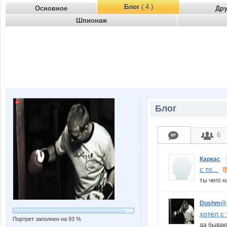
Блог
( 4 )
Основное
Др
Шпионаж
Блог
6
Каркас
с то...
ты чего 
Dushm@
хотел с т
Портрет заполнен на 93 %
да быва