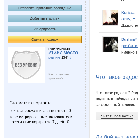
Отправить приватное сообщение
Korizza
окну, Н..
Добавить в друзья
Да,настр
Игнорировать
Dushm@
Сделать подарок
разбитом
популярность:
21387 место
именно 
рейтинг
1344
?
Как получить
Что такое радост
уровень?
Что такое радость? Ра
радость от обладания п
Статистика портрета:
современный человек ст
сейчас просматривают портрет - 0
Читать полностью
зарегистрированные пользователи
посетившие портрет за 7 дней - 0
Любой человек р