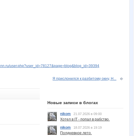
w.nn.ru/user.php?user_id=78127&page=blog&blog_id=39394
Я прислонился к разбитому окну, Н...
Новые записи в блогах
nikom
21.07.2026 в 09:00
Хотел в IT - попал в рабство.
nikom
18.07.2026 в 19:19
Полдневное лето.