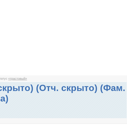
статус
«трастовый»
скрыто) (Отч. скрыто) (Фам.
а)