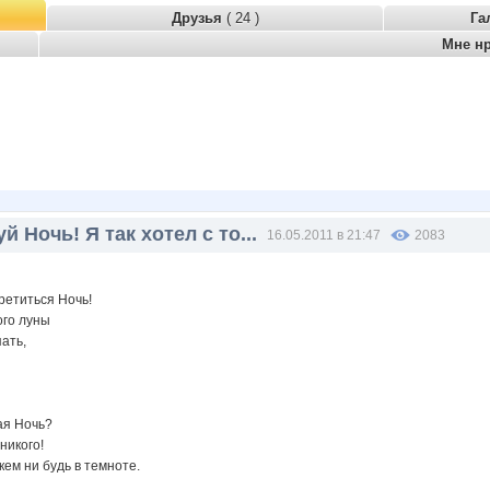
Друзья
( 24 )
Га
Мне н
й Ночь! Я так хотел с то...
16.05.2011 в 21:47
2083
третиться Ночь!
ого луны
пать,
ая Ночь?
никого!
 кем ни будь в темноте.