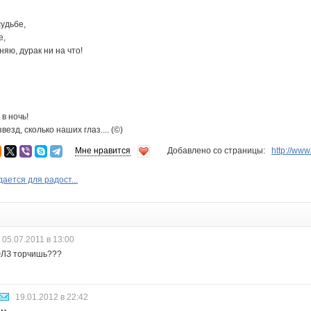
судьбе,
е,
яю, дурак ни на что!
 в ночь!
везд, сколько наших глаз.... (©)
Мне нравится
Добавлено со страницы:
http://ww
ается для радост...
05.07.2011 в 13:00
ФЛЗ торчишь???
19.01.2012 в 22:42