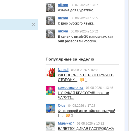
nikom
08.07.2026 в 13:07
Азбука для Буратино.
nikom
05.06.2026 в 15:55
К Дню русского языка.
nikom
05.06.2026 в 10:32
В связи с пмэф-26 напомним, как
они раззоряли Россию.
Популярные за неделю
Nata.li
05.08.2026 в 16:56
WILDBERRIES НЕРВНО КУРИТ В
СТОРОНК...
1
комсомолочка
01.08.2026 в 13:45
НУ КАКАЯ КРАСОТА!!! новинки
ЧАРУТТ...
Olgs
04.08.2026 в 17:28
Фото вещей из китайского выкупа!
П...
3
Мил@н@
01.08.2026 в 13:22
ЕЛЛЕТТО!!!ДИКАЯ РАСПРОДАЖА