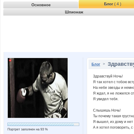
Блог
( 4 )
Основное
Шпионаж
Здравству
>
Блог
Здравствуй Ночь!
Я так хотел с тобою вс
На небе звезды и немн
Я ждал, я не ложился с
Я увидел тебя.
Слышишь Ночь!
Ты почему такая грустн
Я вышел, из дому и нет 
А я хотел поговорить, с
Портрет заполнен на 93 %