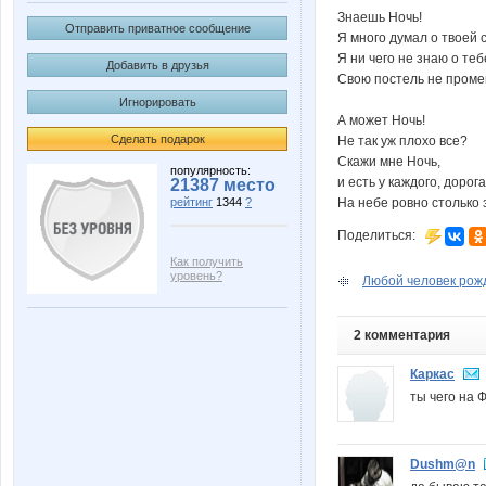
Знаешь Ночь!
Отправить приватное сообщение
Я много думал о твоей 
Я ни чего не знаю о теб
Добавить в друзья
Свою постель не промен
Игнорировать
А может Ночь!
Сделать подарок
Не так уж плохо все?
Скажи мне Ночь,
популярность:
и есть у каждого, дорога
21387 место
рейтинг
1344
?
На небе ровно столько з
Поделиться:
Как получить
уровень?
Любой человек рожд
2 комментария
Каркас
ты чего на 
Dushm@n