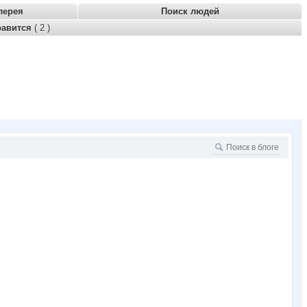
лерея
Поиск людей
равится
( 2 )