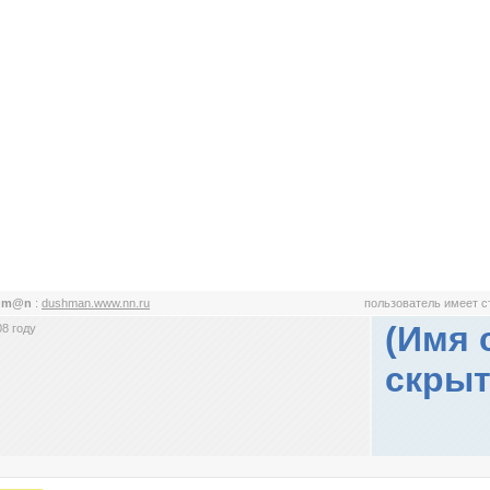
hm@n
:
dushman.www.nn.ru
пользователь имеет 
(Имя 
8 году
скрыт